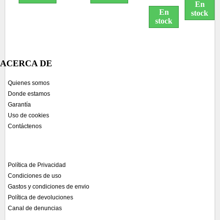
NEGRO
PREMIUM
En
12.000 PAG
En
stock
PREMIUM
stock
ACERCA DE
Quienes somos
Donde estamos
Garantía
Uso de cookies
Contáctenos
Política de Privacidad
Condiciones de uso
Gastos y condiciones de envio
Política de devoluciones
Canal de denuncias