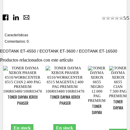
5
/
5
Características
Comentarios: 0
ECOTANK ET-4550 / ECOTANK ET-3600 / ECOTANK ET-16500
Productos relacionados con este artículo
TONER DAYMA XEROX
TONER DAYMA XEROX
TONER
PHASER
PHASER
TONER
DAYMA
6510/WORKCENTER 6515
6510/WORKCENTER 6515
DAYMA
XEROX
CIAN 2.400 PAG PREMIUM
MAGENTA 2.400 PAG
XEROX
6655 CIAN
106R03480/106R03476
PREMIUM
6655
7.500 PAG
106R03480/106R03476
En stock
En stock