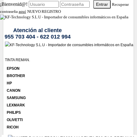
¡Bienvenid@!
Recuperar
contraseña
aquí
NUEVO REGISTRO
Atención al cliente
955 703 404 - 622 012 994
TINTA REMAN.
EPSON
BROTHER
HP
CANON
SAMSUNG
LEXMARK
PHILIPS
OLIVETTI
RICOH