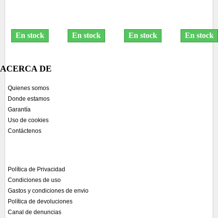
LC970XL/1000XL
LC970XL/1000XL
LC970XL/1000XL
LC970XL/1000X
MAGENTA 300 PAG
AMARILLO 300 PAGl
CIAN 300 PAG
NEGRO 350 PA
PREMIUM
PREMIUM
PREMIUM
PREMIUM
En stock
En stock
En stock
En stock
ACERCA DE
Quienes somos
Donde estamos
Garantía
Uso de cookies
Contáctenos
Política de Privacidad
Condiciones de uso
Gastos y condiciones de envio
Política de devoluciones
Canal de denuncias