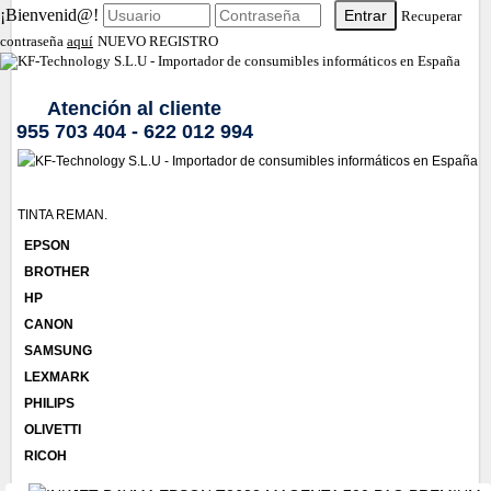
¡Bienvenid@!
Recuperar
contraseña
aquí
NUEVO REGISTRO
Atención al cliente
955 703 404 - 622 012 994
TINTA REMAN.
EPSON
BROTHER
HP
CANON
SAMSUNG
LEXMARK
PHILIPS
OLIVETTI
RICOH